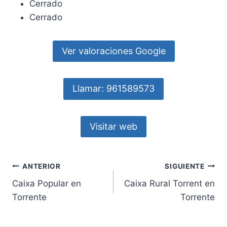
Cerrado
Cerrado
Ver valoraciones Google
Llamar: 961589573
Visitar web
Navegación
ANTERIOR
SIGUIENTE
Caixa Popular en
Caixa Rural Torrent en
de
Torrente
Torrente
entradas