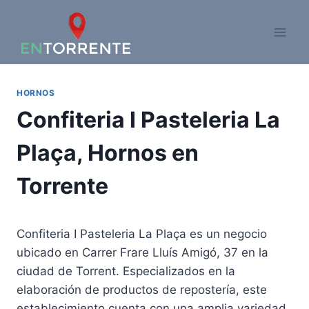
Saltar
al
contenido
HORNOS
Confiteria I Pasteleria La
Plaça, Hornos en
Torrente
Confiteria I Pasteleria La Plaça es un negocio
ubicado en Carrer Frare Lluís Amigó, 37 en la
ciudad de Torrent. Especializados en la
elaboración de productos de repostería, este
establecimiento cuenta con una amplia variedad