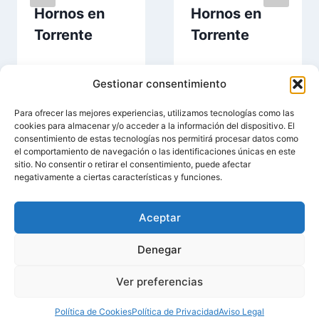
Hornos en
Hornos en
Torrente
Torrente
Gestionar consentimiento
Para ofrecer las mejores experiencias, utilizamos tecnologías como las
cookies para almacenar y/o acceder a la información del dispositivo. El
consentimiento de estas tecnologías nos permitirá procesar datos como
el comportamiento de navegación o las identificaciones únicas en este
sitio. No consentir o retirar el consentimiento, puede afectar
negativamente a ciertas características y funciones.
Aceptar
© 2026 Entorrente.Com | Negocios En Torrente |
Denegar
Aviso Legal
|
Política de Privacidad
|
Política de
Ver preferencias
Cookies
Política de Cookies
Política de Privacidad
Aviso Legal