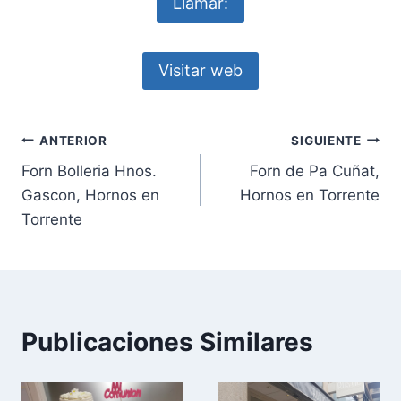
Llamar:
Visitar web
Navegación
ANTERIOR
SIGUIENTE
Forn Bolleria Hnos.
Forn de Pa Cuñat,
de
Gascon, Hornos en
Hornos en Torrente
entradas
Torrente
Publicaciones Similares