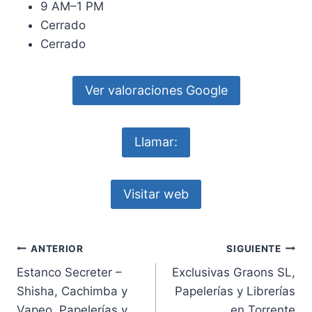
9 AM–1 PM
Cerrado
Cerrado
Ver valoraciones Google
Llamar:
Visitar web
Navegación
ANTERIOR
SIGUIENTE
Estanco Secreter –
Exclusivas Graons SL,
de
Shisha, Cachimba y
Papelerías y Librerías
entradas
Vapeo, Papelerías y
en Torrente