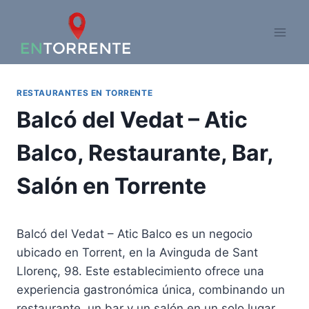
Saltar
al
contenido
RESTAURANTES EN TORRENTE
Balcó del Vedat – Atic
Balco, Restaurante, Bar,
Salón en Torrente
Balcó del Vedat – Atic Balco es un negocio
ubicado en Torrent, en la Avinguda de Sant
Llorenç, 98. Este establecimiento ofrece una
experiencia gastronómica única, combinando un
restaurante, un bar y un salón en un solo lugar.