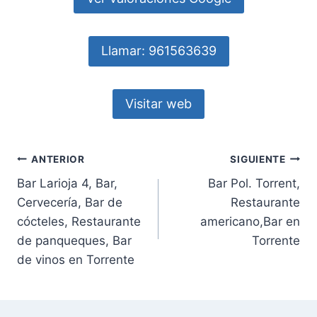
Llamar: 961563639
Visitar web
Navegación
ANTERIOR
SIGUIENTE
Bar Larioja 4, Bar,
Bar Pol. Torrent,
de
Cervecería, Bar de
Restaurante
entradas
cócteles, Restaurante
americano,Bar en
de panqueques, Bar
Torrente
de vinos en Torrente