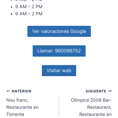
9 AM – 2 PM
9 AM – 2 PM
Ver valoraciones Google
Llamar: 960096752
Visitar web
Navegación
ANTERIOR
SIGUIENTE
Nou franc,
Olímpica 2008 Bar-
de
Restaurante en
Restaurant,
entradas
Torrente
Restaurante en