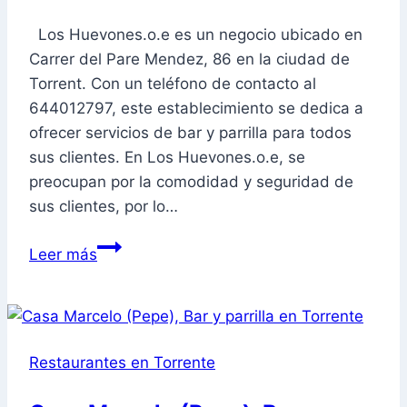
hamburguesas,
pizza
Los Huevones.o.e es un negocio ubicado en
para
Carrer del Pare Mendez, 86 en la ciudad de
llevar
Torrent. Con un teléfono de contacto al
en
644012797, este establecimiento se dedica a
Torrente
ofrecer servicios de bar y parrilla para todos
sus clientes. En Los Huevones.o.e, se
preocupan por la comodidad y seguridad de
sus clientes, por lo…
Los
Leer más
Huevones.o.e,
Bar
y
parrilla
Restaurantes en Torrente
en
Torrente