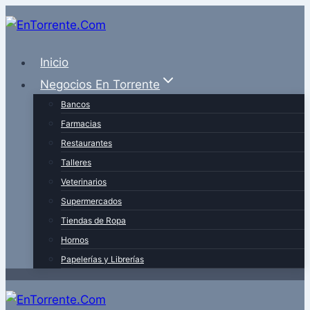
Saltar
al
contenido
Inicio
Negocios En Torrente
Bancos
Farmacias
Restaurantes
Talleres
Veterinarios
Supermercados
Tiendas de Ropa
Hornos
Papelerías y Librerías