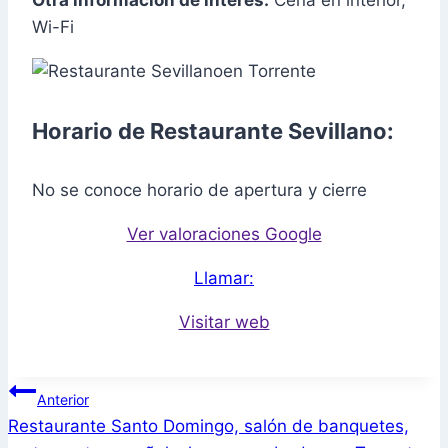
Otra información de interés:
Cena en interior,
Wi-Fi
Horario de Restaurante Sevillano:
No se conoce horario de apertura y cierre
Ver valoraciones Google
Llamar:
Visitar web
Navegación
Anterior
Restaurante Santo Domingo, salón de banquetes,
de