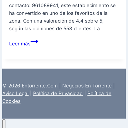
contacto: 961089941, este establecimiento se
ha convertido en uno de los favoritos de la
zona. Con una valoración de 4.4 sobre 5,
según las opiniones de 553 clientes, La…
Hamburguesería
Leer más
La
Trinchera,
restaurante
americano,
restaurante
© 2026 Entorrente.Com | Negocios En Torrente |
de
Aviso Legal
|
Política de Privacidad
|
Política de
hamburguesas
Cookies
en
Torrente