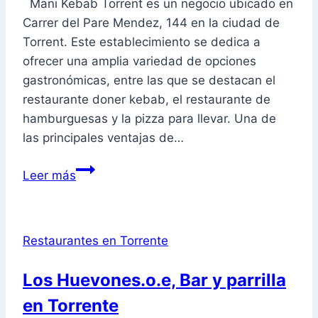
Mani Kebab Torrent es un negocio ubicado en
Carrer del Pare Mendez, 144 en la ciudad de
Torrent. Este establecimiento se dedica a
ofrecer una amplia variedad de opciones
gastronómicas, entre las que se destacan el
restaurante doner kebab, el restaurante de
hamburguesas y la pizza para llevar. Una de
las principales ventajas de…
Mani
Leer más
Kebab
Torrent,
Restaurante
Restaurantes en Torrente
doner
kebab,
Los Huevones.o.e, Bar y parrilla
restaurante
en Torrente
de