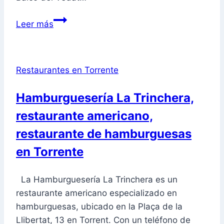
Balcó
Leer más
del
Vedat
–
Restaurantes en Torrente
Atic
Balco,
Hamburguesería La Trinchera,
Restaurante,
restaurante americano,
Bar,
Salón
restaurante de hamburguesas
en
en Torrente
Torrente
La Hamburguesería La Trinchera es un
restaurante americano especializado en
hamburguesas, ubicado en la Plaça de la
Llibertat, 13 en Torrent. Con un teléfono de