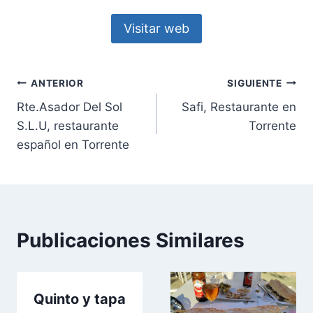
Visitar web
Navegación
ANTERIOR
SIGUIENTE
Rte.Asador Del Sol
Safi, Restaurante en
de
S.L.U, restaurante
Torrente
entradas
español en Torrente
Publicaciones Similares
Quinto y tapa