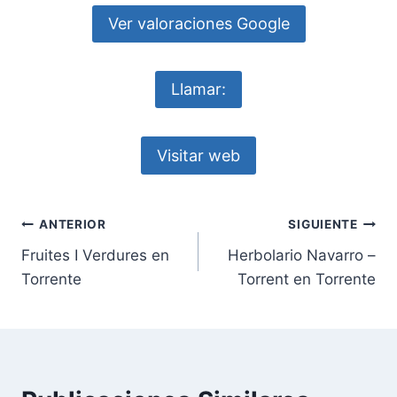
Ver valoraciones Google
Llamar:
Visitar web
Navegación
ANTERIOR
SIGUIENTE
Fruites I Verdures en
Herbolario Navarro –
de
Torrente
Torrent en Torrente
entradas