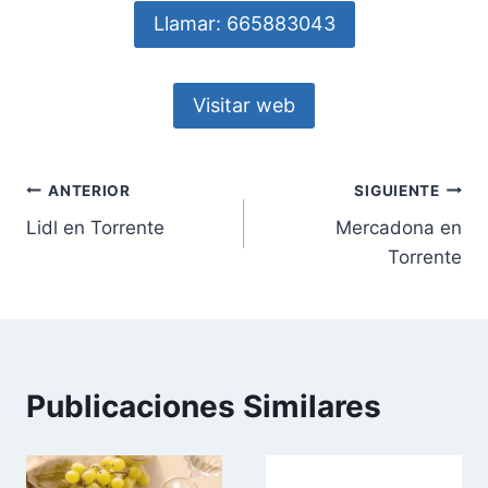
Llamar: 665883043
Visitar web
Navegación
ANTERIOR
SIGUIENTE
Lidl en Torrente
Mercadona en
de
Torrente
entradas
Publicaciones Similares