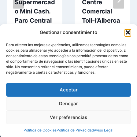
Supermercad
Centre
o Mini Cash.
Comercial
Parc Central
Toll-l’Alberca
en Torrente
en Torrente
Gestionar consentimiento
Para ofrecer las mejores experiencias, utilizamos tecnologías como las
cookies para almacenar y/o acceder a la información del dispositivo. El
consentimiento de estas tecnologías nos permitirá procesar datos como
el comportamiento de navegación o las identificaciones únicas en este
sitio. No consentir o retirar el consentimiento, puede afectar
negativamente a ciertas características y funciones.
Aceptar
© 2026 Entorrente.Com | Negocios En Torrente |
Denegar
Aviso Legal
|
Política de Privacidad
|
Política de
Ver preferencias
Cookies
Política de Cookies
Política de Privacidad
Aviso Legal