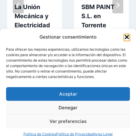
La Unión
SBM PAINT
Mecánica y
S.L. en
Electricidad
Torrente
en Torrente
Gestionar consentimiento
Para ofrecer las mejores experiencias, utilizamos tecnologías como las
cookies para almacenar y/o acceder a la información del dispositivo. El
consentimiento de estas tecnologías nos permitirá procesar datos como
el comportamiento de navegación o las identificaciones únicas en este
sitio. No consentir o retirar el consentimiento, puede afectar
negativamente a ciertas características y funciones.
Aceptar
© 2026 Entorrente.Com | Negocios En Torrente |
Denegar
Aviso Legal
|
Política de Privacidad
|
Política de
Ver preferencias
Cookies
Política de Cookies
Política de Privacidad
Aviso Legal