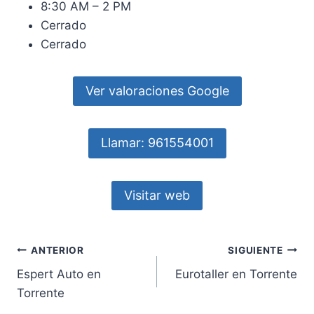
8:30 AM – 2 PM
Cerrado
Cerrado
Ver valoraciones Google
Llamar: 961554001
Visitar web
Navegación
ANTERIOR
SIGUIENTE
Espert Auto en
Eurotaller en Torrente
de
Torrente
entradas