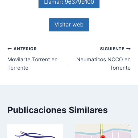
Llamar: 963799100
Visitar web
Navegación
ANTERIOR
SIGUIENTE
Movilarte Torrent en
Neumáticos NCCO en
de
Torrente
Torrente
entradas
Publicaciones Similares