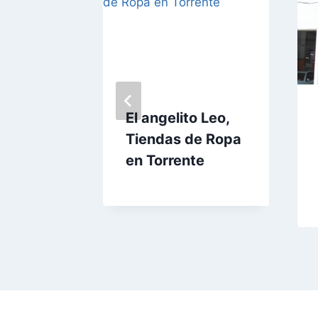
endas
El angelito Leo,
en
Tiendas de Ropa
en Torrente