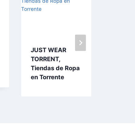
JUST WEAR
L’Estal
TORRENT,
Tienda
Tiendas de Ropa
en Torr
en Torrente