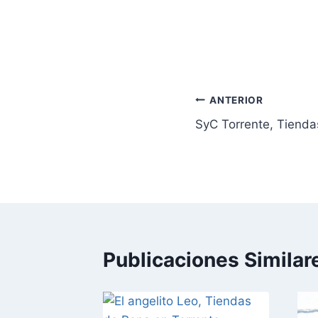
Navegación
ANTERIOR
SyC Torrente, Tienda
de
entradas
Publicaciones Similar