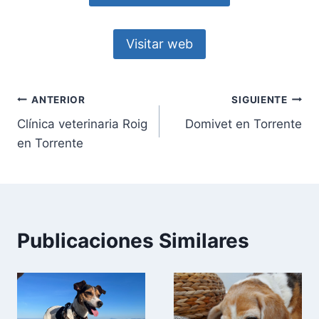
Visitar web
Navegación
ANTERIOR
SIGUIENTE
Clínica veterinaria Roig
Domivet en Torrente
de
en Torrente
entradas
Publicaciones Similares