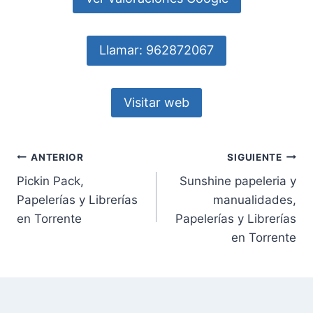
Llamar: 962872067
Visitar web
Navegación
ANTERIOR
SIGUIENTE
Pickin Pack,
Sunshine papeleria y
de
Papelerías y Librerías
manualidades,
entradas
en Torrente
Papelerías y Librerías
en Torrente