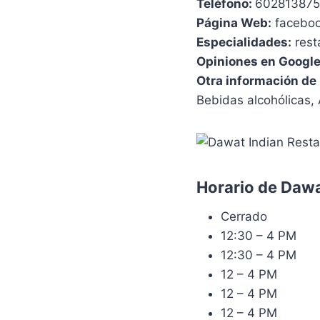
Teléfono:
602813875
Página Web:
facebo
Especialidades:
rest
Opiniones en Google
Otra información de 
Bebidas alcohólicas,
Horario de Dawa
Cerrado
12:30 – 4 PM
12:30 – 4 PM
12 – 4 PM
12 – 4 PM
12 – 4 PM