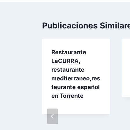
Publicaciones Similar
Restaurante
LaCURRA,
restaurante
mediterraneo,res
taurante español
en Torrente
OCO
ÑA
,