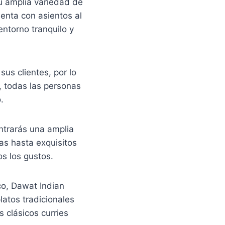
u amplia variedad de
uenta con asientos al
ntorno tranquilo y
us clientes, por lo
, todas las personas
.
ntrarás una amplia
s hasta exquisitos
os los gustos.
co, Dawat Indian
latos tradicionales
 clásicos curries