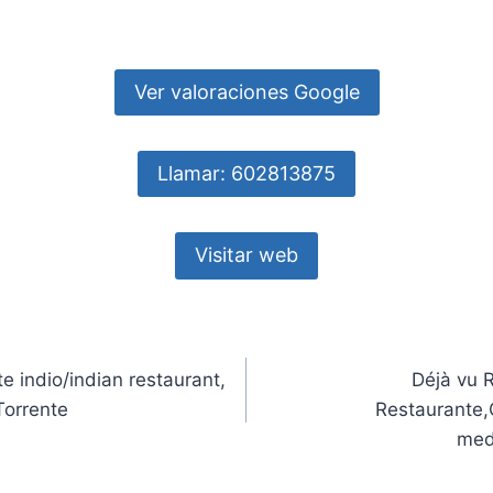
Ver valoraciones Google
Llamar: 602813875
Visitar web
indio/indian restaurant,
Déjà vu 
Torrente
Restaurante,
med