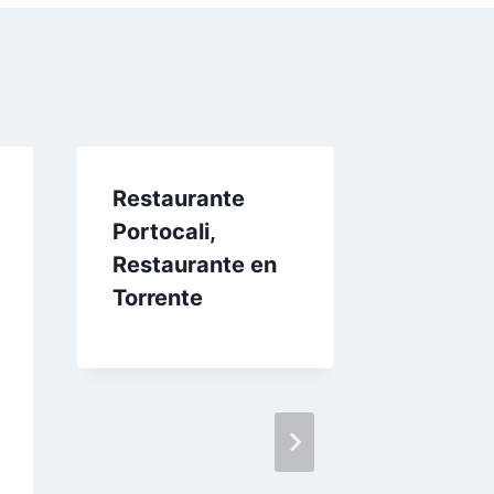
Restaurante
PPP Lat
Portocali,
Cuisine
Restaurante en
Restau
Torrente
comida
Torrent