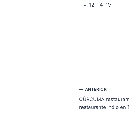
12 – 4 PM
Navegación
ANTERIOR
CÚRCUMA restaurante 
de
restaurante indio en 
entradas