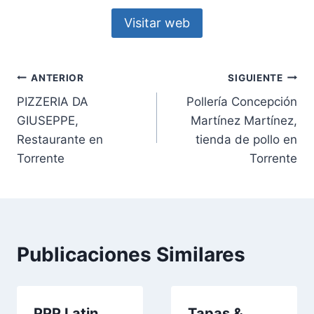
Visitar web
Navegación
ANTERIOR
SIGUIENTE
PIZZERIA DA
Pollería Concepción
de
GIUSEPPE,
Martínez Martínez,
entradas
Restaurante en
tienda de pollo en
Torrente
Torrente
Publicaciones Similares
PPP Latin
Tapas &