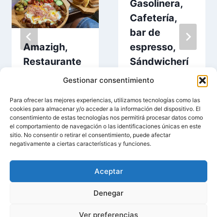
Gasolinera,
Cafetería,
bar de
Amazigh,
espresso,
Restaurante
Sándwicherí
en Torrente
a en Torrente
Gestionar consentimiento
Para ofrecer las mejores experiencias, utilizamos tecnologías como las
cookies para almacenar y/o acceder a la información del dispositivo. El
consentimiento de estas tecnologías nos permitirá procesar datos como
el comportamiento de navegación o las identificaciones únicas en este
sitio. No consentir o retirar el consentimiento, puede afectar
negativamente a ciertas características y funciones.
Aceptar
© 2026 Entorrente.Com | Negocios En Torrente |
Denegar
Aviso Legal
|
Política de Privacidad
|
Política de
Ver preferencias