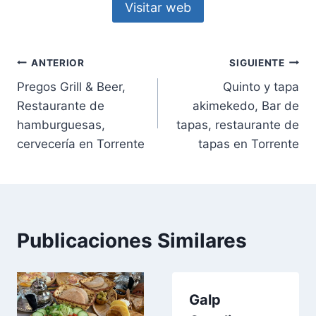
Visitar web
Navegación
ANTERIOR
SIGUIENTE
Pregos Grill & Beer,
Quinto y tapa
de
Restaurante de
akimekedo, Bar de
entradas
hamburguesas,
tapas, restaurante de
cervecería en Torrente
tapas en Torrente
Publicaciones Similares
Galp