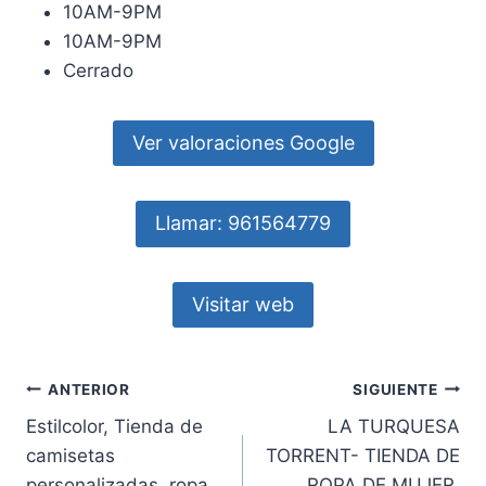
10AM-9PM
10AM-9PM
Cerrado
Ver valoraciones Google
Llamar: 961564779
Visitar web
Navegación
ANTERIOR
SIGUIENTE
Estilcolor, Tienda de
LA TURQUESA
de
camisetas
TORRENT- TIENDA DE
personalizadas, ropa
ROPA DE MUJER,